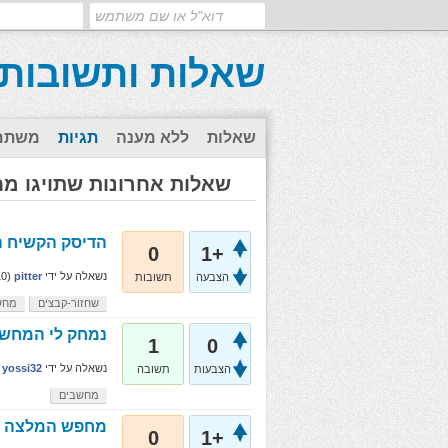
שאלות ותשובות
שאלות
ללא מענה
תגיות
משתמ
שאלות אחרונות שתויגו מ
הדיסק הקשיח ה
0
+1
נשאלה
על ידי
pitter
(
10
הצבעה
תשובות
שחזור-קבצים
מחש
נמחק לי המחשב
1
0
נשאלה
על ידי
yossi32
הצבעות
תשובה
מחשבים
מחפש המלצה ע
0
+1