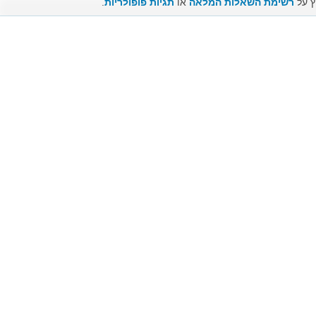
ץ על
רשימת השאלות המלאה
או
תגיות פופולריות
.