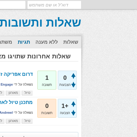
שאלות ותשובות
שאלות
ללא מענה
תגיות
משתמ
שאלות אחרונות שתויגו מא
דרום אפריקה זו
1
0
נשאלה
על ידי
Engage
הצבעות
תשובה
טיול
מאורגן
לד
מתכנן טיול לאר
0
+1
נשאלה
על ידי
Andrewl
הצבעה
תשובות
טיול
מאורגן
לא