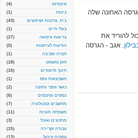
אינטרנט
(4)
ציאה חברת babylon את הגרסה האחונה שלה
ביטוח
(1)
בית, צרכנות ושיפוצים
(43)
בעלי חיים
(1)
 להוריד את
בריאות ורפואה
(27)
ון
. אגב - הגרסה
הודעות לעיתונות
(0)
חברה וסביבה
(1)
חוק ומשפט
(18)
חינוך ולימודים
(16)
חשבונאות ומס
(1)
כושר גופני ותזונה
(2)
כספים ופיננסים
(6)
מחשבים וטכנולוגיה
(7)
משפחה וזוגיות
(11)
מתכונים ואוכל
(3)
עבודה וקריירה
(15)
עסקים וניהול
(13)